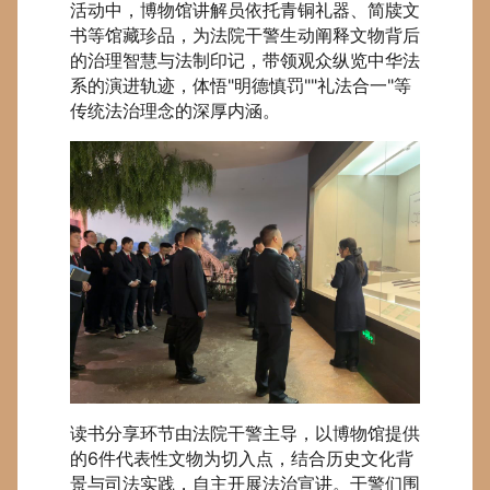
活动中，博物馆讲解员依托青铜礼器、简牍文
书等馆藏珍品，为法院干警生动阐释文物背后
的治理智慧与法制印记，带领观众纵览中华法
系的演进轨迹，体悟"
明德慎罚
""
礼法合一
"等
传统法治理念的深厚内涵。
读书分享环节由法院干警主导，以博物馆提供
的6件代表性文物为切入点，结合历史文化背
景与司法实践，自主开展法治宣讲。干警们围