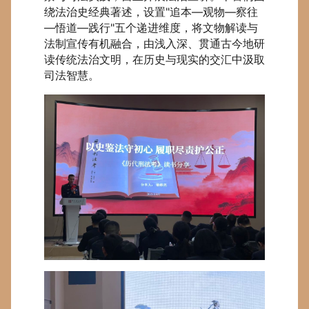
绕法治史经典著述，设置"
追本
—
观物
—
察往
—
悟道
—
践行
"五个递进维度，将文物解读与
法制宣传有机融合，由浅入深、贯通古今地研
读传统法治文明，在历史与现实的交汇中汲取
司法智慧。