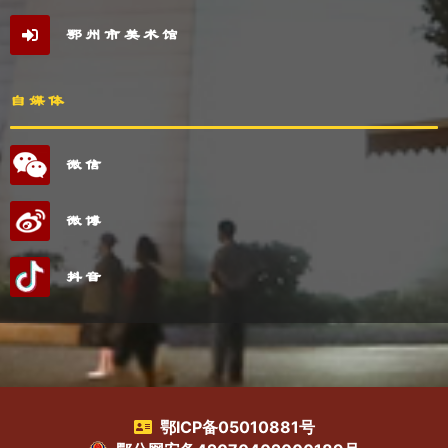
鄂州市美术馆
自媒体
微信
微博
抖音
鄂ICP备05010881号