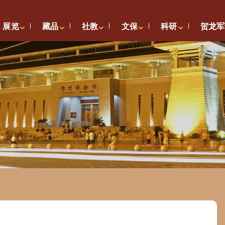
展览
藏品
社教
文保
科研
贺龙军