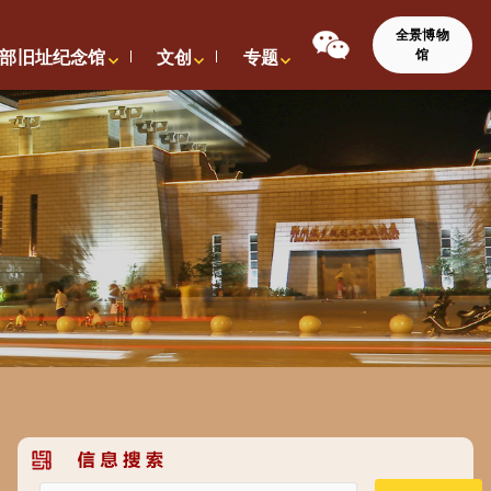
全景博物
馆
部旧址纪念馆
文创
专题