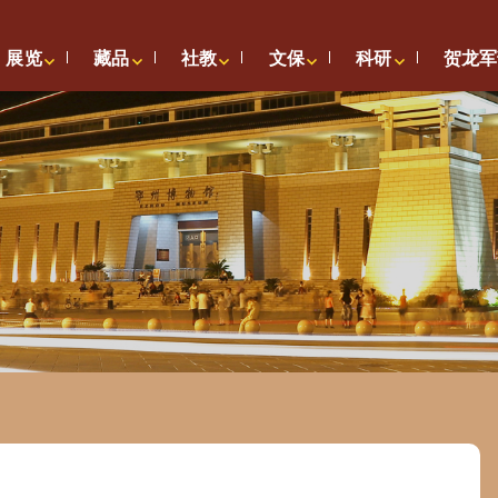
展览
藏品
社教
文保
科研
贺龙军