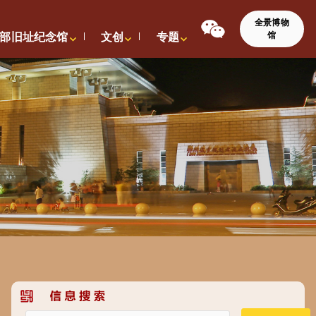
全景博物
馆
部旧址纪念馆
文创
专题