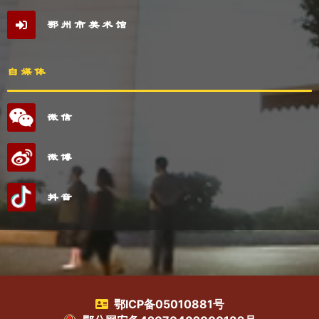
鄂州市美术馆
自媒体
微信
微博
抖音
鄂ICP备05010881号