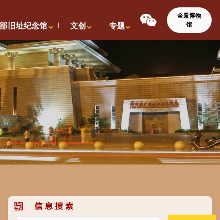
全景博物
馆
部旧址纪念馆
文创
专题