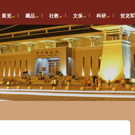
展览
藏品
社教
文保
科研
贺龙军