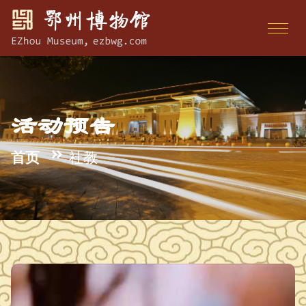
活动预告
首页
社教