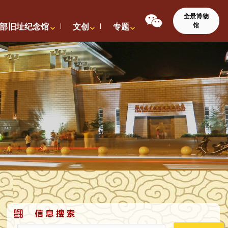
全景博物
馆
部旧址纪念馆
文创
专题