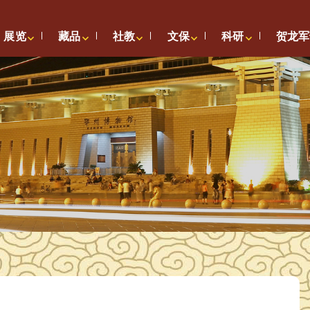
展览
藏品
社教
文保
科研
贺龙军