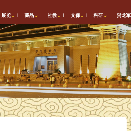
展览
藏品
社教
文保
科研
贺龙军