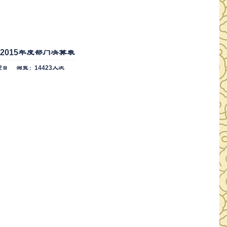
2015年度部门决算表
2日
浏览：14423人次