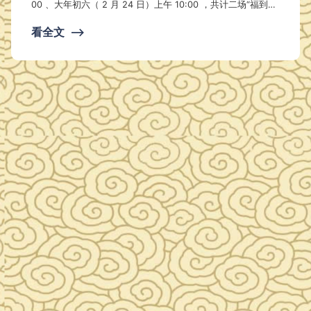
00 、大年初六（ 2 月 24 日）上午 10:00 ，共计二场“福到家
中 —— 艺术雕花剪纸”亲子活动； 报名方式：每场活动征集 3
看全文
⟶
0 组免费参与家庭，额满为止。电话预约： 0711-3257887 活
动地点：主楼三楼回廊。 活动三： 正月十五（ 3 月 5 日）全
场一天（ 9:30——16:00 ）猜灯谜，送礼品的…