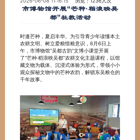
2026-06-08 11:16:15
浏览：1236人次
市博物馆开展“芒种·稻浪映吴
都”社教活动
时逢芒种，夏启丰华。为引导青少年读懂本土
农耕文明、树立爱粮惜粮意识，6月6日上
午，市博物馆“吴都古韵”文博小课堂开展
了“芒种·稻浪映吴都”农耕文化主题课程，以馆
藏文物为载体、沉浸式体验为形式，带领小小
观众探秘文物中的芒种农韵，解锁东吴粮仓的
千年故事。