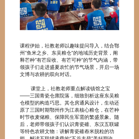
课程伊始，社教老师以趣味提问导入，结合鄂
州“鱼米之乡、东吴粮仓”的地域历史背景，阐
释芒种“有芒应收、有芒可种”的节气内涵，带
领孩子们走进盛夏农忙的节气场景，开启一场
文博与农耕的双向对话。
课堂上，社教老师重点解读镇馆之宝
——三国青瓷仓廪院落，细致剖析这座东吴粮
仓模型的构造巧思。其仓房通风设计，生动还
原了三国时期鄂州作为江表核心粮仓，在芒种
时节收麦储粮、保障民生军需的繁盛景象。随
后，老师带领孩子们认识青瓷碓、东汉五联罐
等特色农耕文物：讲解青瓷碓舂米脱粒的功
能，解读五联罐承载的“五谷丰登”美好期许，