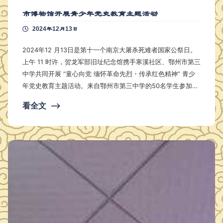
市博物馆开展青少年党史教育主题活动
2024年12月13日
2024年12 月13日是第十一个南京大屠杀死难者国家公祭日。
上午 11 时许，贺龙军部旧址纪念馆携手寒溪社区、鄂州市第三
中学共同开展 “童心向党 缅怀革命先烈・传承红色精神” 青少
年党史教育主题活动。来自鄂州市第三中学的50名学生参加了
此次活动。 活动开始，全体参加活动人员集体默哀一分钟，沉
看全文
⟶
痛悼念在南京大屠杀中遇难的同胞。 默哀结束后，贺龙军部旧
址纪念馆周丽老师详细生动的向同学们讲述了1927年贺龙同志
在鄂州的革命经历。 随后，讲解员为同学们进行了深入细致的
参观讲解。 活动在浓…