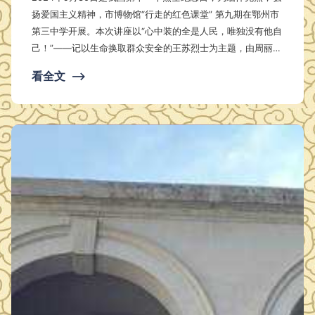
扬爱国主义精神，市博物馆“行走的红色课堂” 第九期在鄂州市
第三中学开展。本次讲座以“心中装的全是人民，唯独没有他自
己！”——记以生命换取群众安全的王苏烈士为主题，由周丽老
师主讲，来自三中的100名师生参加了此次活动。 王苏（1913
看全文
⟶
-1941），原名王儒林，湖北省鄂州市涂家垴镇人，曾任新四
军豫鄂挺进纵队鄂南独立第五团团长，1941年为保护夏家榜的
80多名村民，挺身而出，被敌人残忍杀害。1996年，共青团鄂
州市委为了缅怀在“夏家榜事件”中牺牲的先烈，为了弘扬王苏
…