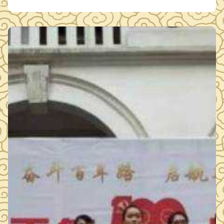
。同学们随后依次为革命先烈敬献鲜花，并鞠躬默哀寄托哀思
。活动最后全体人员集中观看了《贺龙在鄂城》纪录片。 通过
开展 …