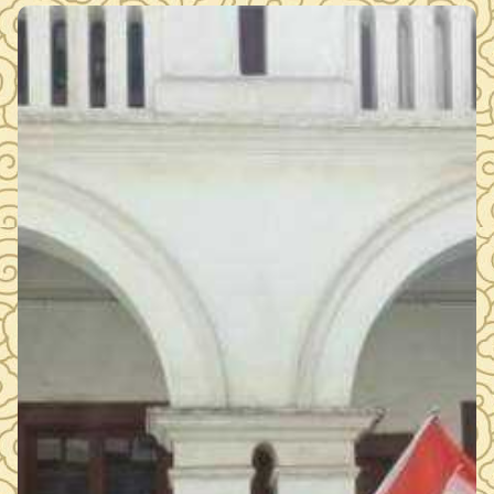
一位长相清瘦却目光坚定的年轻人…