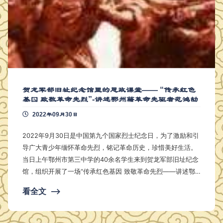
贺龙军部旧址纪念馆里的思政课堂—— “传承红色
基因 致敬革命先烈”-讲述鄂州籍革命先驱者范鸿劼
2022年09月30日
2022年9月30日是中国第九个国家烈士纪念日，为了激励和引
导广大青少年缅怀革命先烈，铭记革命历史，珍惜美好生活。
当日上午鄂州市第三中学的40余名学生来到贺龙军部旧址纪念
馆，组织开展了一场“传承红色基因 致敬革命先烈——讲述鄂
州籍革命先驱者范鸿劼”爱国主义教育思政课。 “那是1927年4
看全文
⟶
月28日下午，在西交民巷京师看守所内，20余名“囚犯”戴着手
铐脚镣，艰难走下囚车，昂首走上刑场，英勇就义。这群人中
，为首的是中国共产党的主要创始人之一李大钊，紧随其后的