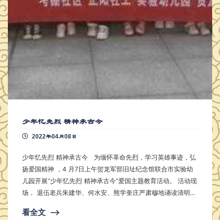
少年忆先烈 精神承古今
2022年04月08日
少年忆先烈 精神承古今 为缅怀革命先烈，学习英雄事迹，弘
扬爱国精神 ，4 月7日上午贺龙军部旧址纪念馆联合市实验幼
儿园开展“少年忆先烈 精神承古今”爱国主题教育活动。 活动现
场， 退伍老兵朱建华、何水安、熊学奎庄严肃穆地诵读清明悼
词，学生们认真聆听，纷纷被革命先烈的英勇事迹所感动。接
看全文
⟶
着由 讲解员带领同学们参观纪念馆并讲述贺龙军部旧址的故事