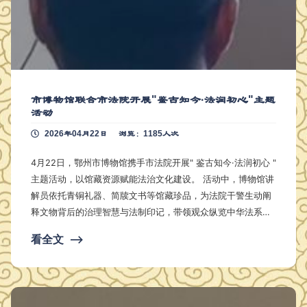
市博物馆联合市法院开展"鉴古知今·法润初心"主题
活动
2026年04月22日
浏览：1185人次
4月22日，鄂州市博物馆携手市法院开展" 鉴古知今·法润初心 "
主题活动，以馆藏资源赋能法治文化建设。 活动中，博物馆讲
解员依托青铜礼器、简牍文书等馆藏珍品，为法院干警生动阐
释文物背后的治理智慧与法制印记，带领观众纵览中华法系的
演进轨迹，体悟" 明德慎罚 "" 礼法合一 "等传统法治理念的深
看全文
⟶
厚内涵。 读书分享环节由法院干警主导，以博物馆提供的6件
代表性文物为切入点，结合历史文化背景与司法实践，自主开
展法治宣讲。干警们围绕法治史经典著述，设置" 追本…