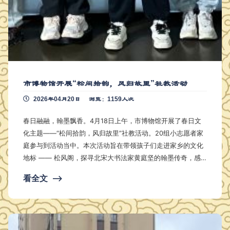
市博物馆开展“松间拾韵，风归故里”社教活动
2026年04月20日
浏览：1159人次
春日融融，翰墨飘香。4月18日上午，市博物馆开展了春日文
化主题——“松间拾韵，风归故里”社教活动。20组小志愿者家
庭参与到活动当中。本次活动旨在带领孩子们走进家乡的文化
地标 —— 松风阁，探寻北宋大书法家黄庭坚的翰墨传奇，感
受中华优秀传统文化的魅力。 活动伊始，社教老师通过生
看全文
⟶
动的讲解和精美的图片展示，让孩子们了解到：松风阁坐落于
风景秀丽的西山九曲岭上，其名源于山间阵阵松涛，是一座充
满诗意与历史韵味的宋代风格楼阁。 随后，老师带领孩子
们…