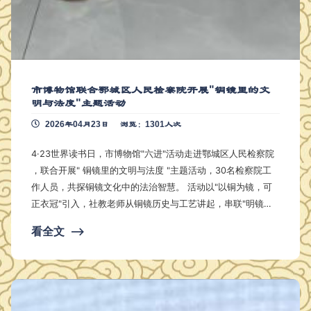
市博物馆联合鄂城区人民检察院开展"铜镜里的文
明与法度"主题活动
2026年04月23日
浏览：1301人次
4·23世界读书日，市博物馆"六进"活动走进鄂城区人民检察院
，联合开展" 铜镜里的文明与法度 "主题活动，30名检察院工
作人员，共探铜镜文化中的法治智慧。 活动以"以铜为镜，可
正衣冠"引入，社教老师从铜镜历史与工艺讲起，串联"明镜高
悬"的司法意象与纹饰中的规矩法度，剖析"镜鉴"文化对现代法
看全文
⟶
治建设的意义。随后的非遗拓片体验环节，大家在一拓一印中
体悟"以镜正衣冠、以法守本心"的内涵。 此次活动是鄂州市博
物馆"六进"工作的生动实践，将优秀传统文化送进机关单位，
…