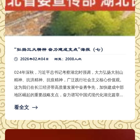
“弘扬三大精神 奋力建成支点”海报（七）
2026年02月04日
浏览：2008人次
024年深秋，习近平总书记考察湖北时强调，大力弘扬大别山
精神、抗洪精神、抗疫精神，广泛践行社会主义核心价值观。
这为我们在长江经济带高质量发展中奋勇争先，加快建成中部
地区崛起的重要战略支点，奋力谱写中国式现代化湖北篇章，
指明了要充分汲取的动力源泉，要广泛汇聚的精神能量。 “三
看全文
⟶
大精神”形成于不同历史时期，共同融入中国共产党领导下英雄
土地所积淀的牢固精神基座； “三大精神”具有不同的内涵，共
同标记英雄的人民在风雨无阻的跋涉中显现的坚毅风骨。“三大
精神”同在中国共产党人精神谱系之中，是党和国家的宝贵精神
…