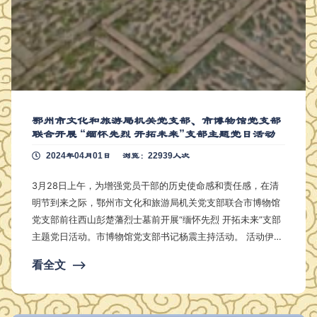
鄂州市文化和旅游局机关党支部、市博物馆党支部
联合开展 “缅怀先烈 开拓未来”支部主题党日活动
2024年04月01日
浏览：22939人次
3月28日上午，为增强党员干部的历史使命感和责任感，在清
明节到来之际，鄂州市文化和旅游局机关党支部联合市博物馆
党支部前往西山彭楚藩烈士墓前开展“缅怀先烈 开拓未来”支部
主题党日活动。市博物馆党支部书记杨震主持活动。 活动伊始
，全体党员干部肃穆站立在彭楚藩烈士墓前，庄严重温入党誓
看全文
⟶
词。宣誓完毕，市博物馆讲解员杨杨同志讲述彭楚藩烈士的英
勇事迹，市博物馆党员代表陈玲同志结合自身工作实际讲述如
何用先烈精神激励文博工作者担当作为。“知所从来，思所将往