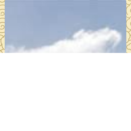
，方明所去”，机关党支部书记瞿小曲发出号召“在先烈的伟…