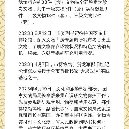
我馆精选的33件（套）文物被全部鉴定为珍
贵文物，其中一级文物3件（套）实际数量9
件、二级文物13件（套）、三级文物17件
（套）。
2023年3月12日，市委副书记徐艳国莅临市
博物馆，深入文物库房专题调研我市考古出土
文物，了解文物保存环境状况和特色文物铜弩
机、铜镜、六朝青瓷的研究利用情况。
2023年4月7日，市博物馆、贺龙军部旧址纪
念馆双双被授予全市首批15家“大思政课”实践
基地之一。
2023年4月19日，文化和旅游部副部长、国
家文物局局长李群来我市调研文物保护工作，
先后参观调研观音阁、怡亭铭摩崖石刻、鄂州
博物馆等地。副省长陈平，国家文物局政策法
规司司长金瑞国、办公室主任张俊峰、文物古
迹司副司长张磊，省人民政府副秘书长何丽
君，省文旅厅副厅长唐昌华，市委书记孙兵，