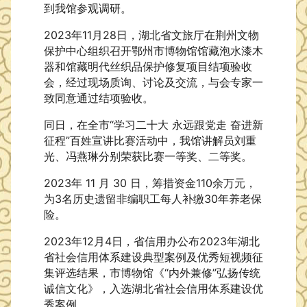
到我馆参观调研。
2023年11月28日，湖北省文旅厅在荆州文物
保护中心组织召开鄂州市博物馆馆藏泡水漆木
器和馆藏明代丝织品保护修复项目结项验收
会，
经过现场质询、讨论及交流，与会专家一
致同意通过结项验收。
同日，在全市“学习二十大 永远跟党走 奋进新
征程”百姓宣讲比赛活动中，我馆讲解员刘重
光、冯燕琳分别荣获比赛一等奖、二等奖。
2023年 11 月 30 日，筹措资金110余万元，
为3名历史遗留非编职工每人补缴30年养老保
险。
2023年12月4日，省信用办公布2023年湖北
省社会信用体系建设典型案例及优秀短视频征
集评选结果，市博物馆《“内外兼修”弘扬传统
诚信文化》，入选湖北省社会信用体系建设优
秀案例。