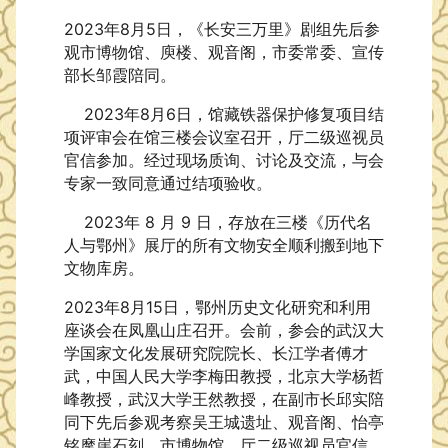
2023年8月5日，《长安三万里》剧组先后参
观市博物馆、庾楼、观音阁，市委常委、宣传
部长邹霞陪同。
2023年8月6日，馆藏铁器保护修复项目结
项评审会在馆三楼会议室召开，厅二级巡视员
官信参加。
经过现场质询、讨论及交流，与会
专家一致同意通过结项验收。
2023年 8 月 9 日，存放在三楼《历代名
人与鄂州》展厅的所有文物安全顺利搬到地下
文物库房。
2023年8月15日，鄂州历史文化研究和利用
座谈会在凤凰山庄召开。会前，参会的武汉大
学国家文化发展研究院院长、长江学者傅才
武，中国人民大学李梅田教授，北京大学杨哲
峰教授，武汉大学王然教授，在副市长邱实陪
同下先后参观考察吴王城遗址、观音阁、怡亭
铭摩崖石刻、市博物馆。厅二级巡视员官信，