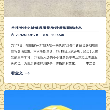
市博物馆小讲解员暑期培训课程圆满结束
2026年07月17日
浏览：1197人次
7月17日，鄂州博物馆"我为鄂州来代言"红领巾讲解员暑期培训
课程圆满结束。本次暑期培训于7月15日正式开班，经过3天充
实的集中学习，51名新入选的小小讲解员即将正式走上志愿服
务岗位，为观众讲述鄂州故事，传播家乡文化。 本次暑期
培训课程内容丰富、形式多样，围绕"听得懂、学得会、讲得出
看全文
⟶
"的目标，精心设置了多个教学模块。虽然小志愿者人均年龄不
大，但学习热情高涨，每天准时到馆参加培训。从第一天面对
讲解词的紧张生涩，到最后一天考核时的从容自信，短短三天
时间里，每一位小朋友都展现出了令人惊…