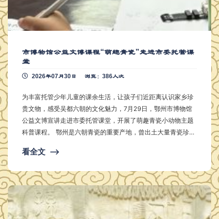
市博物馆公益文博课程“萌趣青瓷”走进市委托管课
堂
2026年07月30日
浏览：386人次
为丰富托管少年儿童的课余生活，让孩子们近距离认识家乡珍
贵文物，感受吴都六朝的文化魅力，7月29日，鄂州市博物馆
公益文博宣讲走进市委托管课堂，开展了萌趣青瓷小动物主题
科普课程。 鄂州是六朝青瓷的重要产地，曾出土大量青瓷珍品
。课堂上，宣讲老师依托馆藏文物的图片课件，将一件件憨态
看全文
⟶
十足的青瓷蛙、小狗、小鸡、走兽摆件呈现在孩子们眼前。这
些青瓷小动物形象，一部分取材于六朝时期鄂州真实的市井田
园生活。 当时鄂州本地农耕生产兴盛，家禽家畜十分常见，工
匠便把生活中熟悉的生灵烧制进瓷器。其中以…