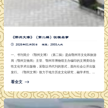
《鄂州文博》（第二辑）征稿启事
2026年01月06日
浏览：2955人次
一、书刊简介 《鄂州文博》（第二辑）是由鄂州市文化和旅游
局（鄂州文物局）主管、鄂州市博物馆主办编印的文博类综合
性文化学术出版物，采取以书代刊的形式，面向社会公开出版
发行。《鄂州文博》致力于地方历史文化研究，融学术性、资
料性和鉴赏性于一体。为各文博单位及广大文化事业爱好者提
看全文
⟶
供一个相互交流、相互学习、充分展示的平台，图文并茂，雅
俗共赏。欢迎来自不同学术背景和研究领域的人士积极投稿。
二、栏目设置（包括但不限于） 1.博物馆学研究。涵盖博物
馆管理、基础理论、藏品保管、陈列展览、社会教育、…