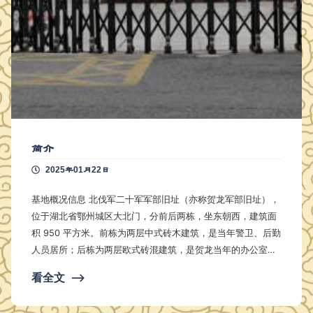
简介
2025年01月22日
基地概况信息 北伐军二十军军部旧址（亦称贺龙军部旧址），
位于湖北省鄂州城区大北门，分前后两栋，坐东朝西，建筑面
积 950 平方米。前栋为两层中式砖木建筑，是当年警卫、后勤
人员居所；后栋为两层欧式砖混建筑，是贺龙当年的办公室、
卧室及军部机关办公场所。 该旧址始建于清朝末年，原系鄂城
看全文
⟶
豪绅杜永兴的房产，大革命时期没收归公所有。 1927 年，正
值第一次国共合作的高潮与破裂转折之际，贺龙率军驻守鄂城