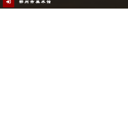
鄂州市美术馆
自媒体
微信
微博
抖音
鄂ICP备05010881号
鄂公网安备42070402000189号
访问总数：1035348