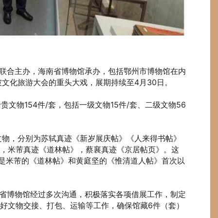
合主办，海南省博物馆承办，包括鄂州市博物馆在内
坡文化旅游大会的重头大戏，展期持续至4月30日。
物154件/套，包括一级文物15件/套、二级文物56
文物，分别为苏轼真迹《新岁展庆帖》《人来得书帖》
》，米芾真迹《道林帖》，蔡襄真迹《京居帖页》。这
，是米芾的《道林帖》和黄庭坚的《惟清道人帖》首次以
博物馆经过多次沟通，积极落实各项借展工作，制定
好文物交接、打包、运输等工作，确保馆藏6件（套）