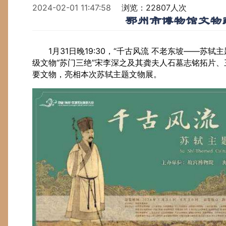
2024-02-01 11:47:58
浏览：22807人次
鄂州市博物馆文物
1月31日晚19:30，“千古风流 不老东坡——
级文物“苏门三绝”宋李深之及其龚夫人石墓志铭拓片
要文物，亮相本次苏轼主题文物展。