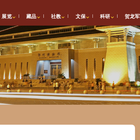
展览
藏品
社教
文保
科研
贺龙军