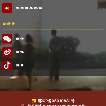
鄂州市美术馆
自媒体
微信
微博
抖音
鄂ICP备05010881号