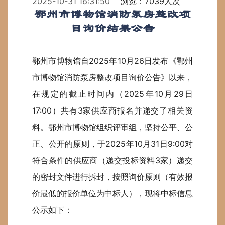
2025-10-31 16:31:50
浏览：7039人次
鄂州市博物馆消防泵房整改项
目询价结果公告
鄂州市博物馆自202
5
年
10
月
26
日发布《
鄂州
市博物馆
消防泵房整改
项目
询价公告》以来，
在规定的截止时间内（202
5
年
10
月
29
日
17:00）共有
3
家供应商报名并递交了相关资
料。鄂州市博物馆组织评审组，坚持公平、公
正、公开的原则，于202
5
年
10
月
31
日9:00对
符合条件的供应商（递交投标资料
3
家）递交
的密封文件进行拆封，按照询价原则（有效报
价最低的报价单位为中标人），现将中标信息
公示如下：