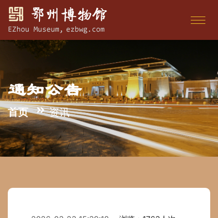
通知公告
首页
资讯