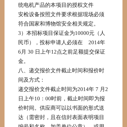
统电机产品的本项目的授权文件
安检设备按照文件要求根据现场必须
符合国家和博物馆安全相关规定。
3
）本招标项目保证金为
10000
元（人
民币），投标申请人必须在
2014
年
6
月
30
日上午
12
点之前足额提交保证
金。
八、递交报价文件截止时间和报价时
间及方式：
递交报价文件截止时间为
2014
年
7
月
2
日上午
10
：
00
时前，截止时间即为报
价时间。供应商可以以书面的形式送
达（需密封，且在信封表面表明项目
编号和名称，加盖单位公章）、或用