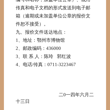
传真和电子文档的形式发送到电子邮
箱（逾期或未加盖单位公章的报价文
件恕不接受）。
九、报价文件送达地点：
1
、地址：鄂州市博物馆
2
、邮政编码：
436000
3
、联
系
人：陈玲
郭红波
4
、电话
/
传真：
0711-3223467
二
0
一四年六月二
十三日