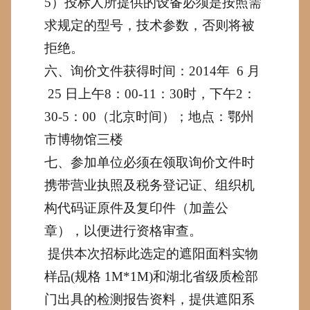
5
）投标人所提供的设备必须是按照需
求规定的型号，技术参数，否则将被
拒绝。
六、询价文件获得时间：
2014
年
6
月
25
日上午
8
：
00-11
：
30
时，下午
2
：
30-5
：
00
（北京时间）；地点：鄂州
市博物馆三楼
七、参加单位必须在领取询价文件时
携带营业执照及税务登记证、组织机
构代码证原件及复印件（加盖公
章），以便进行资格审查。
提供本次招标此选定的遮阳面料实物
样品
(
规格
1M*1M)
和湖北省级质检部
门出具的检测报告资料，提供遮阳系