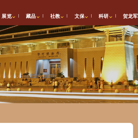
展览
藏品
社教
文保
科研
贺龙军