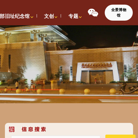
全景博物
馆
部旧址纪念馆
文创
专题