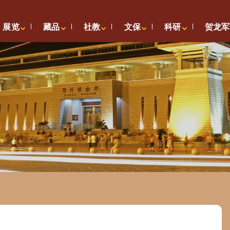
展览
藏品
社教
文保
科研
贺龙军