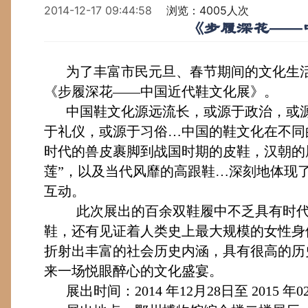
2014-12-17 09:44:58
浏览：4005人次
《步履深花——
为了丰富市民元旦、春节期间的文化生
《步履深花——中国近代鞋文化展》。
中国鞋文化源远流长，或源于政治，或
于礼仪，或源于习俗…中国的鞋文化在不同
时代的兽皮裹脚到战国时期的皮鞋，汉朝的履
莲”，以及当代风靡的高跟鞋…深刻地体现
互动。
此次展出的百余双鞋履中不乏具有时
鞋，还有见证着人类史上最大规模的女性身
折射出丰富的社会历史内涵，具有很高的历
来一场悦眼醉心的文化盛宴。
展出时间：
2014
年
12
月
28
日至
2015
年
0