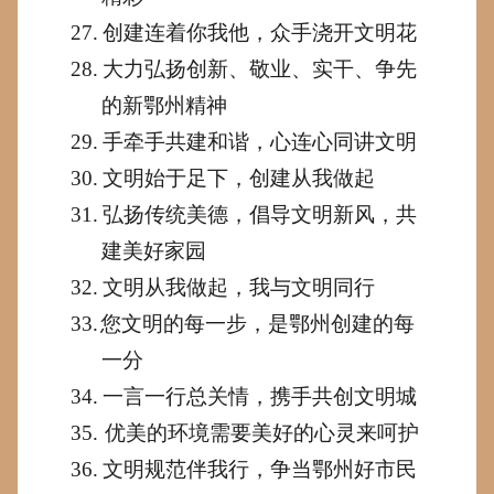
27.
创建连着你我他，众手浇开文明花
28.
大力弘扬创新、敬业、实干、争先
的新
鄂州
精神
29.
手牵手共建和谐，心连心同讲文明
30.
文明始于足下，创建从我做起
31.
弘扬传统美德，倡导文明新风，共
建美好家园
32.
文明从我做起，我与文明同行
33.
您文明的每一步，是
鄂州
创建的每
一分
34.
一言一行总关情，携手共创文明城
35.
优美的环境需要美好的心灵来呵护
36.
文明规范伴我行，争当
鄂州
好市民