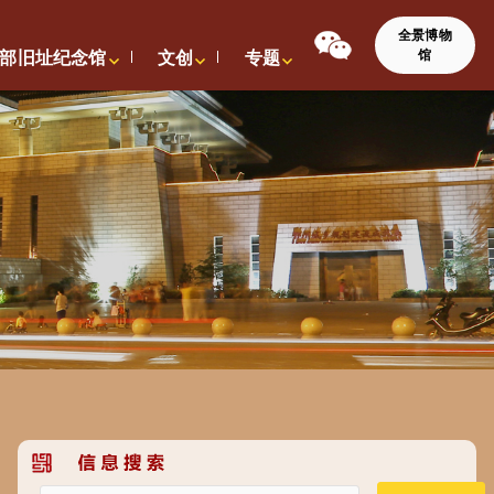
全景博物
馆
部旧址纪念馆
文创
专题