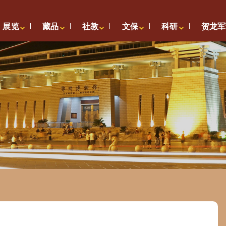
展览
藏品
社教
文保
科研
贺龙军