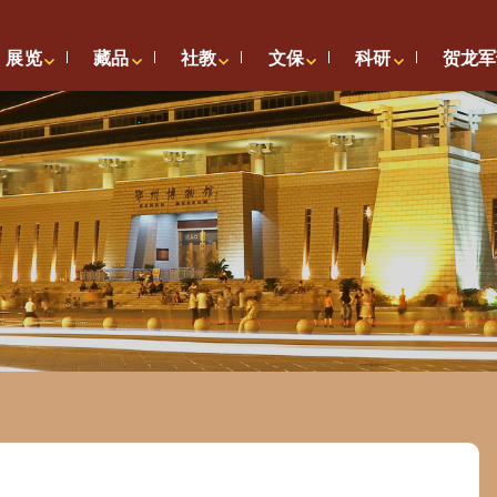
展览
藏品
社教
文保
科研
贺龙军