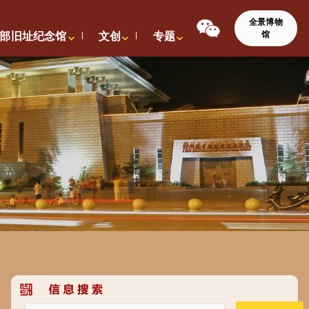
全景博物
馆
部旧址纪念馆
文创
专题