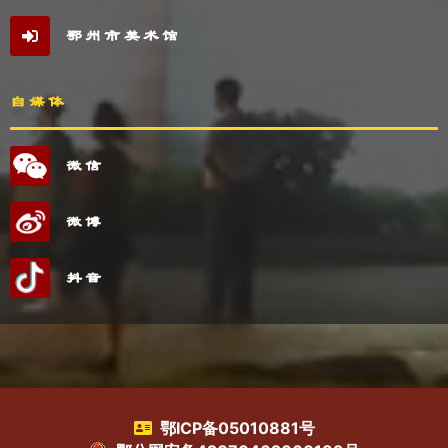
鄂州市美术馆
自媒体
微信
微博
抖音
鄂ICP备05010881号