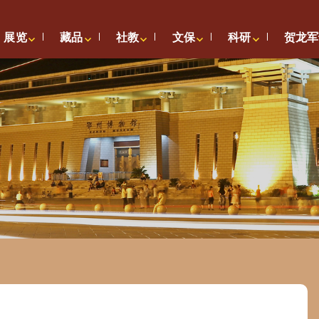
展览
藏品
社教
文保
科研
贺龙军