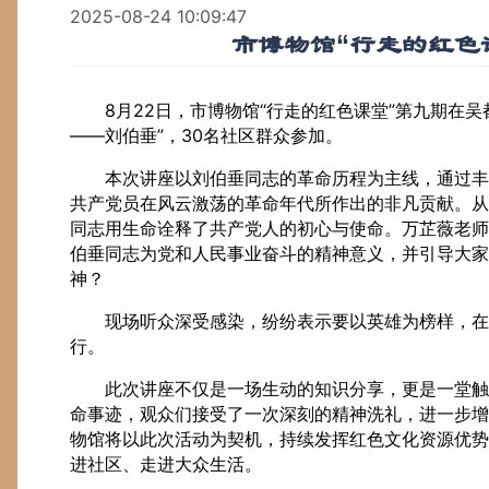
2025-08-24 10:09:47
市博物馆“行走的红色
8月22日，市博物馆“行走的红色课堂”第九期在吴
——刘伯垂”，30名社区群众参加。
本次讲座以刘伯垂同志的革命历程为主线，通过丰
共产党员在风云激荡的革命年代所作出的非凡贡献。从
同志用生命诠释了共产党人的初心与使命。万芷薇老师
伯垂同志为党和人民事业奋斗的精神意义，并引导大家
神？
现场听众深受感染，纷纷表示要以英雄为榜样，在
行。
此次讲座不仅是一场生动的知识分享，更是一堂触
命事迹，观众们接受了一次深刻的精神洗礼，进一步增
物馆将以此次活动为契机，持续发挥红色文化资源优势
进社区、走进大众生活。