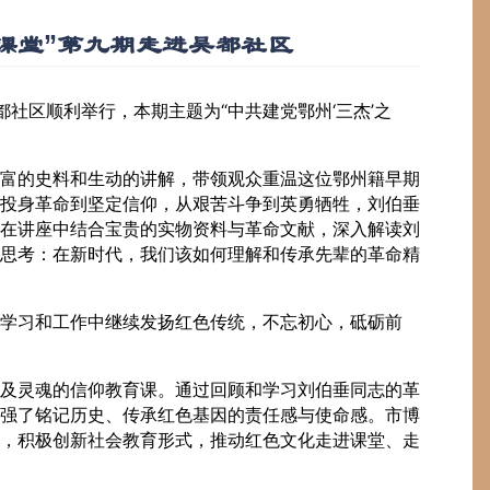
课堂”第九期走进吴都社区
都社区顺利举行，本期主题为“中共建党鄂州‘三杰’之
富的史料和生动的讲解，带领观众重温这位鄂州籍早期
投身革命到坚定信仰，从艰苦斗争到英勇牺牲，刘伯垂
在讲座中结合宝贵的实物资料与革命文献，深入解读刘
思考：在新时代，我们该如何理解和传承先辈的革命精
学习和工作中继续发扬红色传统，不忘初心，砥砺前
及灵魂的信仰教育课。通过回顾和学习刘伯垂同志的革
强了铭记历史、传承红色基因的责任感与使命感。市博
，积极创新社会教育形式，推动红色文化走进课堂、走