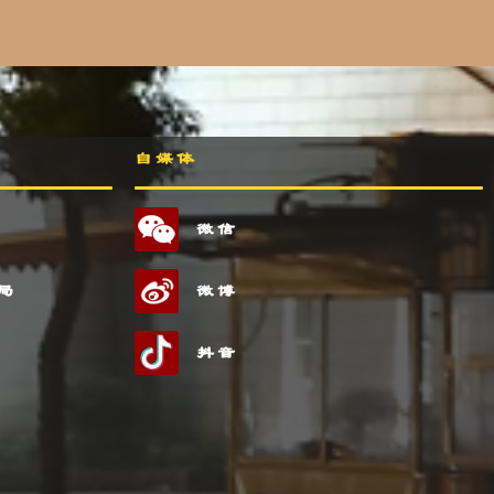
自媒体
微信
局
微博
抖音