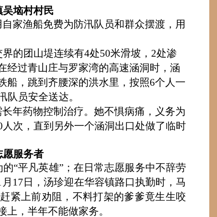
镇吴垴村村民
用自家渔船免费为
防汛队员和群众
摆渡，用
界的团山堤连续有4处50米滑坡，2处渗
在经过青山庄与罗家湾的高速涵洞时，涵
铁船，跳到齐腰深的洪水里
，
按照
6
个人一
汛队员安全送达
。
需长年药物控制治疗。
她不惧病痛，义务
为
00人次，直到另外一个涵洞出口处做了临时
志愿服务者
为的
“平凡英雄”；在日常志愿服务中不辞劳
年1月17日，汤珍迎在华容镇路口执勤时，马
赶紧上前劝阻，不料打架的爹爹竟生生咬
接上，半年不能做家务。