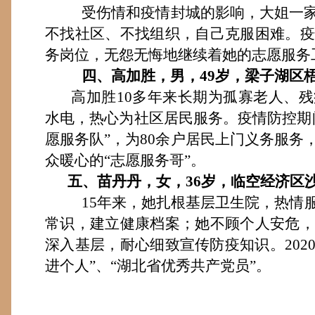
受伤情和疫情封城的影响，大姐一
不找社区、不找组织，自己克服困难。疫
务岗位，无怨无悔地继续着她的志愿服务
四、高加胜，男，
49岁，梁子湖区
高加胜
10多年来长期为孤寡老人、
水电，热心为社区居民服务。疫情防控期
愿服务队”，为80余户居民上门义务服务
众暖心的“志愿服务哥”。
五、
苗丹丹
，女，36岁，
临空经济区
15
年来，她扎根基层
卫生院，热情
常识，建立健康档案
；
她不顾个人安危
深入基层，
耐心细致
宣传防疫知识
。
202
进个人”
、
“湖北省优秀共产党员”。