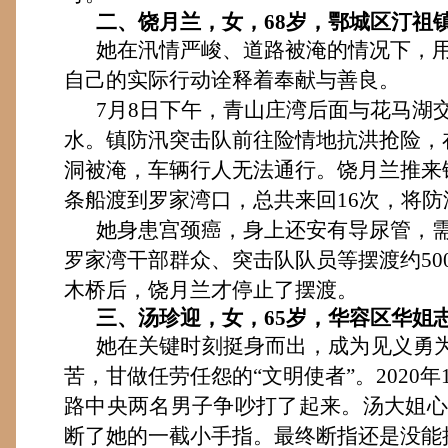
二、饶月兰，女，
68
岁，鄂城区汀祖
她在汛情严峻、道路被淹的情况下，
自己的实际行动诠释着奉献
与
善良。
7月8日下午，青山庄湾后面与花马湖交
水
。
镇防汛突击队前往险情地抗洪抢险，
洞
被
淹，车辆行人无法通行。饶月兰推来
条船渡到罗家湾口，总共来回
16次
，将防
她
身患宫颈癌，身上还安有导尿管，
罗家湾
干部
群众、突击队队员等摆渡约
5
木桥后，饶月兰才停止了摆渡。
三、
汤珍迎
，女，
65
岁，华容区
华姐
她在关键时刻挺身而出，成为见义勇
苦，甘做任劳任怨的“文明使者”。2020
路中央两名男子争吵打了起来。汤大姐心
断了她的一截小手指。最终断指还是没能