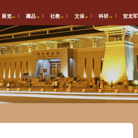
展览
藏品
社教
文保
科研
贺龙军