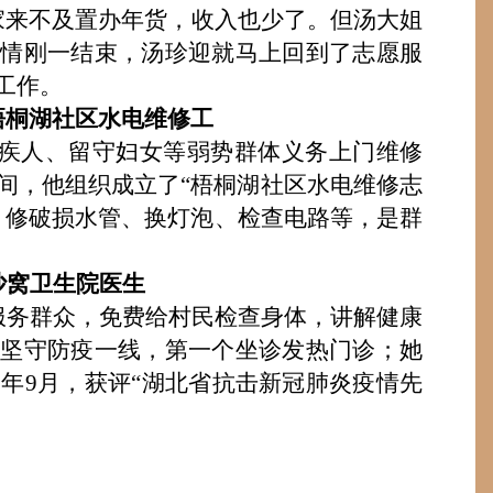
家来不及置办年货，收入也少了。但汤大姐
情刚一结束，汤珍迎就马上回到了志愿服
工作。
梧桐湖社区水电维修工
残疾人、留守妇女等弱势群体义务上门维修
间，他组织成立了“梧桐湖社区水电维修志
，修破损水管、换灯泡、检查电路等，是群
沙窝卫生院
医生
服务群众，免费给村民
检查身体
，讲解健康
，
坚守防疫
一线
，
第一个坐诊发热门诊
；她
0年9月
，获
评
“湖北省抗击新冠肺炎疫情先