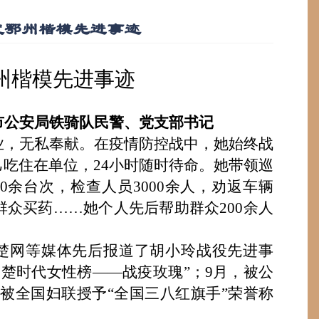
季度鄂州楷模先进事迹
州楷模
先进事迹
市公安局铁骑队民警、党支部书记
业
，无私奉献。
在疫情防控战中，
她
始终战
己吃住在单位，24小时随时待命。她带领巡
800余台次，检查人员3000余人，劝返车辆
群众买药……她个人先后帮助群众200余人
楚网等媒体先后报道了胡小玲战役先进事
荆楚时代女性榜——战疫玫瑰”
；
9月，被公
被全国妇联授予“全国三八红旗手”荣誉称