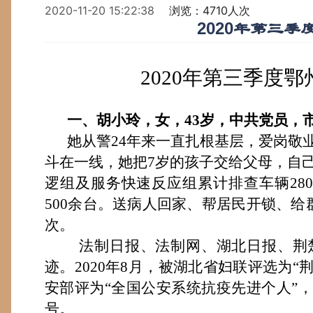
2020-11-20 15:22:38
浏览：4710人次
2020年第三
2020
年
第三
季度鄂
一、
胡小玲，女，
43岁，中共党员，
她
从警
24年
来
一直扎根基层，爱岗敬
斗在一线
，
她把
7岁的孩子交给父母，自
逻组及服务快
速
反
应
组累计排查车辆
2
500余台。送病人回家、帮居民开锁、给
次。
法制日报、法制网、湖北日报、荆
迹。
2020年
8月，被湖北省妇联评选为“
安部评为“全国公安系统抗疫先进个人”，
号
。