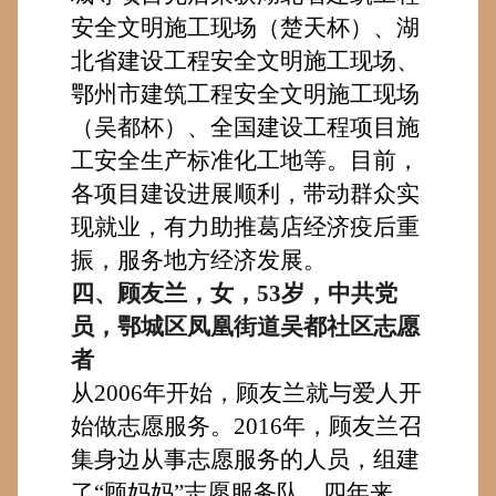
安全文明施工现场（楚天杯）、湖
北省建设工程安全文明施工现场、
鄂州市建筑工程安全文明施工现场
（吴都杯）、全国建设工程项目施
工安全生产标准化工地
等。目前，
各
项目
建设进展顺利
，
带动
群众实
现
就业，有力
助推葛店经济
疫后重
振，服务地方经济发展。
四
、
顾友兰
，女，53岁，
中共党
员，鄂城区
凤凰街道
吴都社区志愿
者
从
2006年开始，顾友兰就与爱人开
始做志愿服务
。
2016年，顾友兰召
集身边从事志愿服务的人员
，
组建
了
“顾妈妈”志愿服务队。四年来，