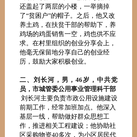
还盖起了两层的小楼
，一举
摘掉
了
“贫困户”的帽子。
之后，他又
改
养土鸡，
在扶贫干部的帮助下，
养
鸡场的鸡蛋销售一空，鸡也
供不应
求
。在村里组织的创业分享会上，
他
毫无保留
地分享
自己的创业经
历，鼓励大家积极创业。
二、
刘长河，男，4
6
岁，中共党
员，市城管委公用事业管理科干部
刘长河主要负责市政公用设施建设
前期工作，
经常
加班加点。
他
深入
基层
一线
，帮助
做
好
群众思想工
作，
推进
相关
工程
建设；他
协助社
区采购物资
40多次，为小区居民代