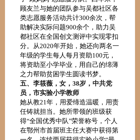
顾友兰与她的团队参与吴都社区各
类志愿服务活动共计300余次，
帮
助
解决
实际问题
900
余
个，助力
吴
都社区在全国创文测评中实现零扣
分。
从
2020年开始，
她
还
向两名一
年级的学生每人每月资助
100元，
将资助
至小学毕业，
用
自己的绵薄
之力
帮助
贫困学生圆读书梦。
五、李筱薇
，女，38岁，
中共党
员，市实验小学教师
她从教
21年，用爱缔造温暖，用责
任铸就担当
。
她所带领的班级获
得
“全国优秀中队”荣誉称号，个人
在鄂州市首届班主任大赛中获得第
一名，连续两届获得实验小学“最