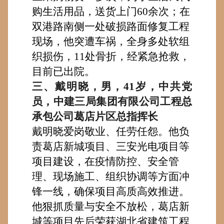
购生活用品，送货上门60余次
；
在
双港路南侧一处破损路面修复工程
现场，
他
突遭车祸，全身多处软组
织损伤，
11处骨折
，经
紧急
抢救，
目前已出院
。
三、戴明晓，
男
，
41
岁，中共党
员，中建三局集团有限公司工程总
承包公司葛店片区总指挥长
戴明晓爱岗
敬业
、任劳任怨。
他负
责
葛店新城项目、三安光电项目
等
项目建设
，
在疫情防控、安全管
理、现场施工、组织协调等方面
冲
锋一线，
确保项目
高质高效推进。
他狠抓质量与安全不放松，
葛店新
城
等
项目先后荣获湖北省建筑工程