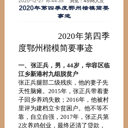
2020-12-27 16:44:35
浏览：4598人次
2020年第四季度鄂州楷模简要
事迹
2020
年
第
四
季
度鄂州楷模简要事迹
一、张正兵，
男
，4
4
岁，华容区临
江乡新港村九组
脱贫
户
张正兵腿部二级残疾
，
他的妻子先
天性脑瘫。
2015年，张正兵带着妻
子
回乡
养鸡
失败；
2016年，他被村
里评为建档立卡贫困户
。
他
不等不
靠，自立自强，
2017年，张正兵第
2次养鸡创业，
最终
还清了贷款，