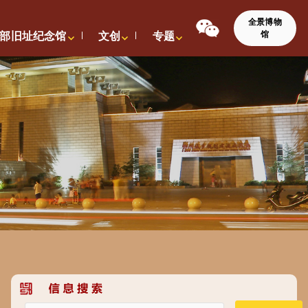
全景博物
馆
部旧址纪念馆
文创
专题