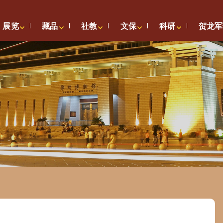
展览
藏品
社教
文保
科研
贺龙军