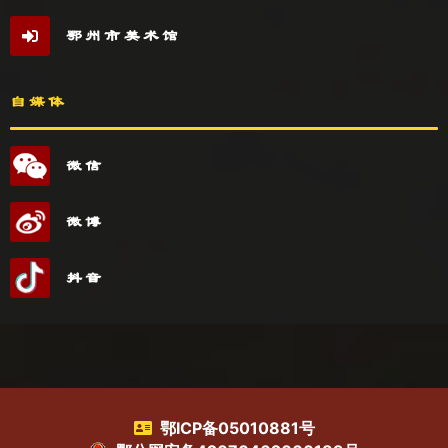
鄂州市美术馆
自媒体
微信
微博
抖音
鄂ICP备05010881号