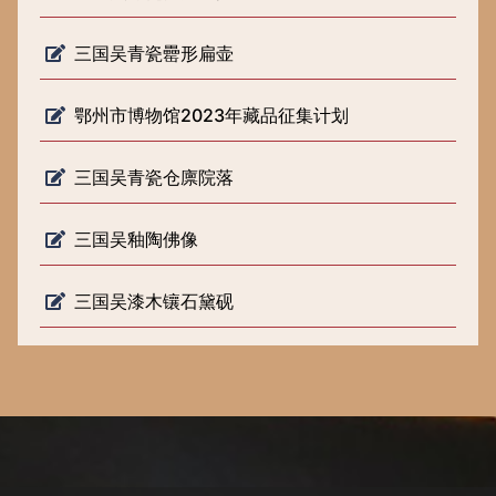
三国吴青瓷罍形扁壶
鄂州市博物馆2023年藏品征集计划
三国吴青瓷仓廪院落
三国吴釉陶佛像
三国吴漆木镶石黛砚