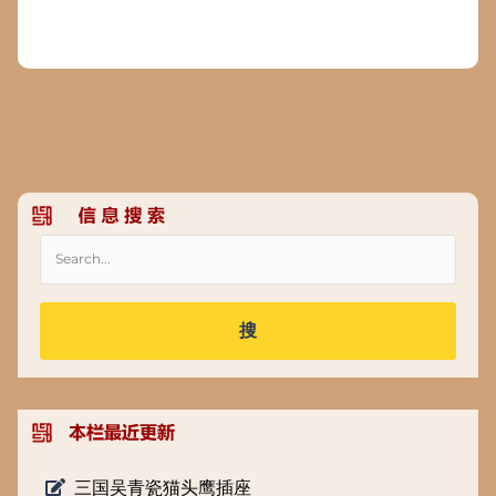
搜
三国吴青瓷猫头鹰插座