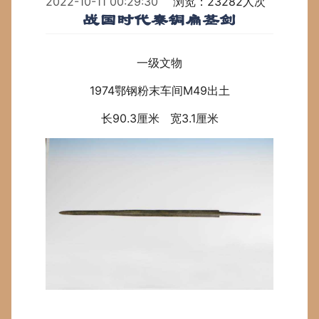
2022-10-11 00:29:30
浏览：23282人次
战国时代秦铜扁茎剑
一级文物
1974鄂钢粉末车间M49出土
长90.3厘米 宽3.1厘米