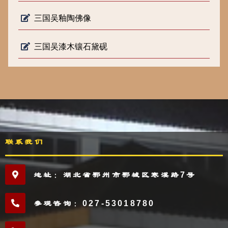
三国吴釉陶佛像
三国吴漆木镶石黛砚
联系我们
地址：湖北省鄂州市鄂城区寒溪路7号
参观咨询：027-53018780