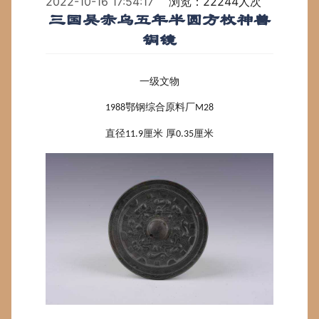
2022-10-16 17:54:17
浏览：22244人次
三国吴赤乌五年半圆方枚神兽
铜镜
一级文物
鄂钢综合原料厂
1988
M28
直径
厘米 厚
厘米
11.9
0.35