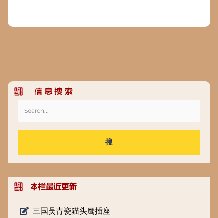
搜
三国吴青瓷猫头鹰插座