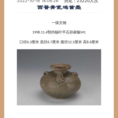
2022-10-16 18:06:26
浏览：23220人次
西晋青瓷鸡首壶
一级文物
鄂州杨叶平石孙家畈
1998.11.4
M1
口径
厘米 底径
厘米 腹径
厘米 高
厘米
6.3
6.7
12.5
8.6