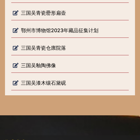
三国吴青瓷罍形扁壶
鄂州市博物馆2023年藏品征集计划
三国吴青瓷仓廪院落
三国吴釉陶佛像
三国吴漆木镶石黛砚