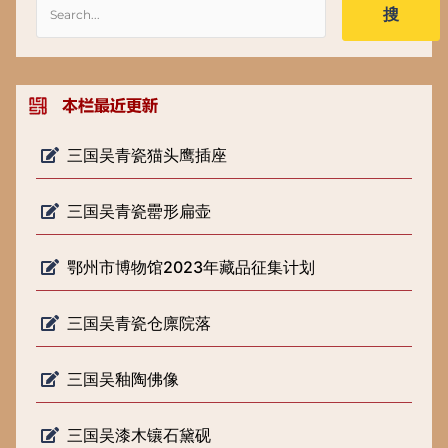
搜
三国吴青瓷猫头鹰插座
三国吴青瓷罍形扁壶
鄂州市博物馆2023年藏品征集计划
三国吴青瓷仓廪院落
三国吴釉陶佛像
三国吴漆木镶石黛砚