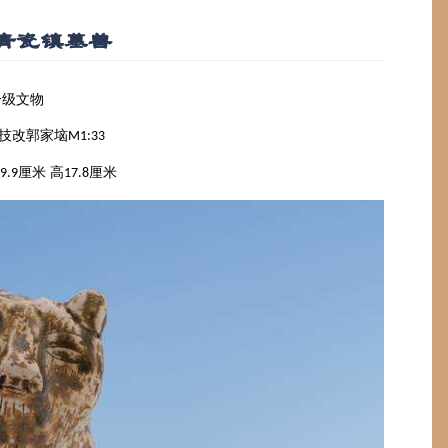
青瓷镇墓兽
一级文物
技改郭家垴
M1:33
厘米 高
厘米
9.9
17.8