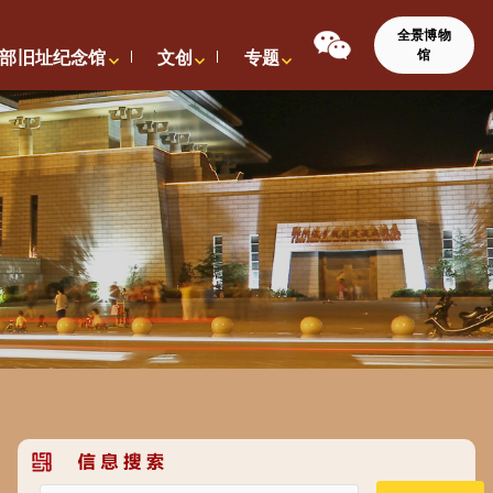
全景博物
馆
部旧址纪念馆
文创
专题