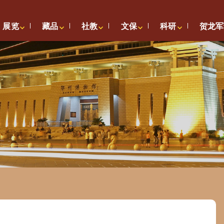
展览
藏品
社教
文保
科研
贺龙军