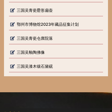
三国吴青瓷罍形扁壶
鄂州市博物馆2023年藏品征集计划
三国吴青瓷仓廪院落
三国吴釉陶佛像
三国吴漆木镶石黛砚