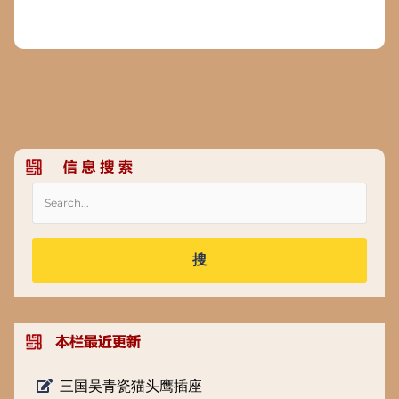
搜
三国吴青瓷猫头鹰插座