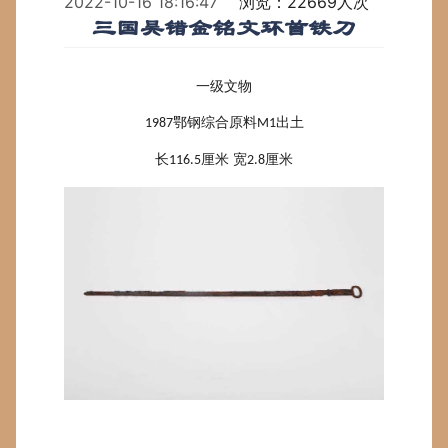
2022-10-16 18:16:47
浏览：22669人次
三国吴错金铭文环首铁刀
一级文物
鄂钢综合原料
出土
1987
M1
长
厘米
宽
厘米
116.5
2.8