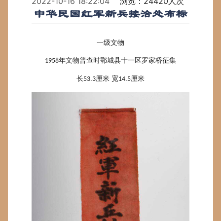
2022-10-16 18:22:04
浏览：24420人次
中华民国红军新兵接洽处布标
一级文物
年文物普查时鄂城县十一区罗家桥征集
1958
长
厘米 宽
厘米
53.3
14.5