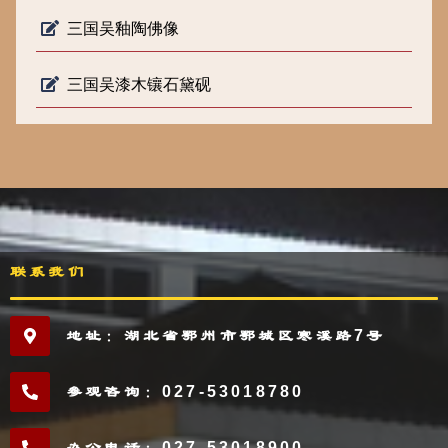
三国吴釉陶佛像
三国吴漆木镶石黛砚
联系我们
地址：湖北省鄂州市鄂城区寒溪路7号
参观咨询：027-53018780
办公电话：027-53018900