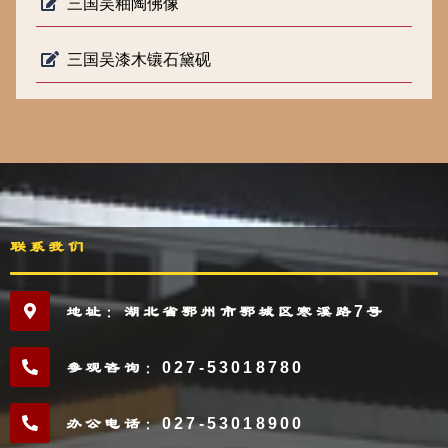
三国吴釉陶佛像
三国吴漆木镶石黛砚
联系我们
地址：湖北省鄂州市鄂城区寒溪路7号
参观咨询：027-53018780
办公电话：027-53018900