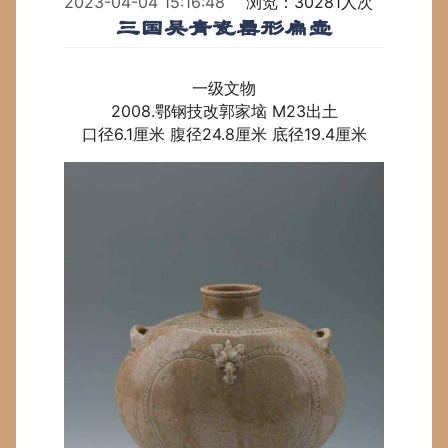
2023-04-04 15:16:48
浏览：30281人次
三国吴青瓷罍形扁壶
一级文物
2008.鄂钢技改郭家垴 M23出土
口径6.1厘米 腹径24.8厘米 底径19.4厘米