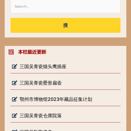
搜
三国吴青瓷猫头鹰插座
三国吴青瓷罍形扁壶
鄂州市博物馆2023年藏品征集计划
三国吴青瓷仓廪院落