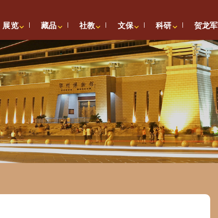
展览
藏品
社教
文保
科研
贺龙军