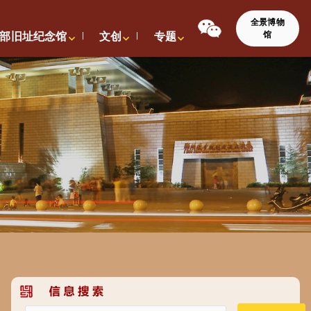
全景博物
馆
部旧址纪念馆
文创
专题