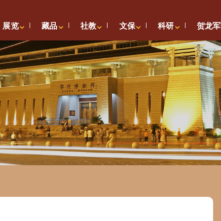
展览
藏品
社教
文保
科研
贺龙军