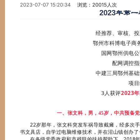
2023-07-07 15:20:34
浏览：20015人次
2023年第
经推荐、审核、投
鄂州市科博电子商
国网鄂州供电公
配网调控指
中建三局鄂州基础
项目
3人
获评
2023
一、张文科，男，45岁，中共预备
22岁那年，张文科突发车祸导致截瘫，经多次
书文具店，自学过电脑维修技术，并在沼山镇创办了
在各级党委政府和市残联的扶持帮助下，2018