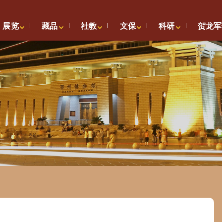
展览
藏品
社教
文保
科研
贺龙军