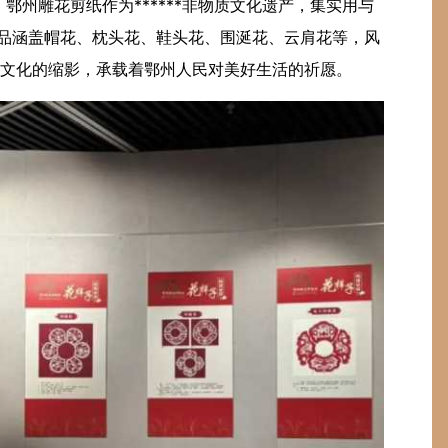
鄂州雕花剪纸作为******非物质文化遗产，集实用与
展品涵盖帽花、枕头花、鞋头花、围涎花、云肩花等，风
文化的缩影，承载着鄂州人民对美好生活的祈愿。