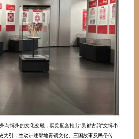
州与博州的文化交融，展览配套推出“吴都古韵”文博小
历史为引，生动讲述鄂地青铜文化、三国故事及民俗传