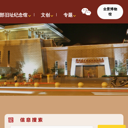
全景博物
馆
部旧址纪念馆
文创
专题