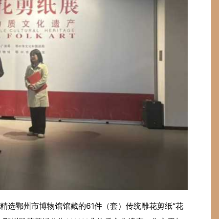
精选鄂州市博物馆馆藏的61件（套）传统雕花剪纸“花