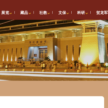
展览
藏品
社教
文保
科研
贺龙军