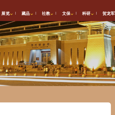
展览
藏品
社教
文保
科研
贺龙军