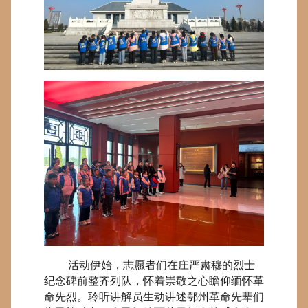
活动伊始，志愿者们在庄严肃穆的烈士
纪念碑前整齐列队，怀着崇敬之心瞻仰缅怀革
命先烈。聆听讲解员生动讲述鄂州革命先辈们