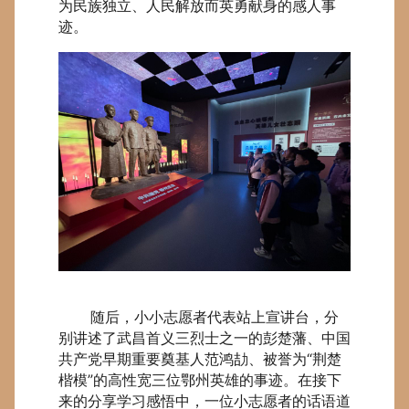
为民族独立、人民解放而英勇献身的感人事
迹。
随后，小小志愿者代表站上宣讲台，分
别讲述了武昌首义三烈士之一的彭楚藩、中国
共产党早期重要奠基人范鸿劼、被誉为“荆楚
楷模”的高性宽三位鄂州英雄的事迹。在接下
来的分享学习感悟中，一位小志愿者的话语道