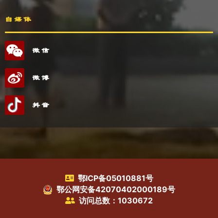
自媒体
微信
微博
抖音
鄂ICP备05010881号
鄂公网安备42070402000189号
访问总数：1030672